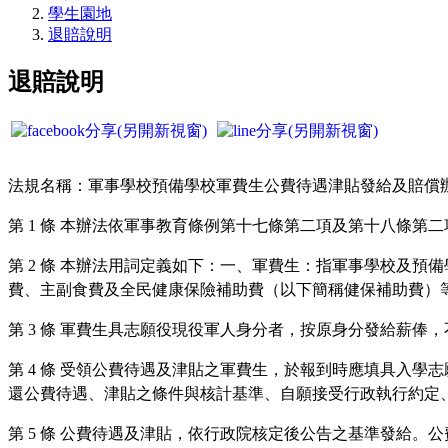
學生園地
退賠說明
退賠說明
法規名稱：軍事學校預備學校軍費生公費待遇津貼發給及賠償辦法 (2011
第 1 條 本辦法依軍事教育條例第十七條第二項及第十八條第
第 2 條 本辦法用詞定義如下：一、軍費生：指軍事學校及
費、主副食費及全民健康保險補助費（以下簡稱健保補助費）
第 3 條 軍費生具志願役現役軍人身分者，按原身分發給薪俸
第 4 條 受領公費待遇及津貼之軍費生，於報到時應填具入
還公費待遇、津貼之條件與核計基準、自願接受行政執行約定
第 5 條 公費待遇及津貼，依行政院核定後公告之基準發給