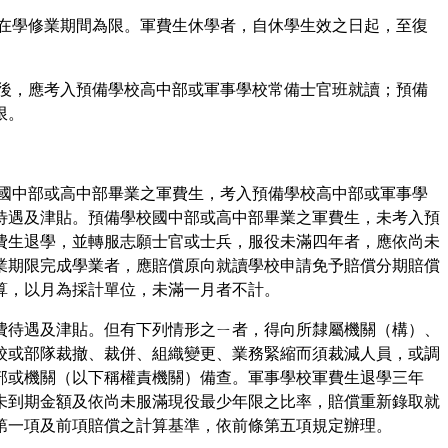
以在學修業期間為限。軍費生休學者，自休學生效之日起，至復
業後，應考入預備學校高中部或軍事學校常備士官班就讀；預備
限。
校國中部或高中部畢業之軍費生，考入預備學校高中部或軍事學
待遇及津貼。預備學校國中部或高中部畢業之軍費生，未考入預
費生退學，並轉服志願士官或士兵，服役未滿四年者，應依尚未
業期限完成學業者，應賠償原向就讀學校申請免予賠償分期賠償
算，以月為採計單位，未滿一月者不計。
公費待遇及津貼。但有下列情形之ㄧ者，得向所隸屬機關（構）、
校或部隊裁撤、裁併、組織變更、業務緊縮而須裁減人員，或調
部或機關（以下稱權責機關）備查。軍事學校軍費生退學三年
未到期金額及依尚未服滿現役最少年限之比率，賠償重新錄取就
第一項及前項賠償之計算基準，依前條第五項規定辦理。