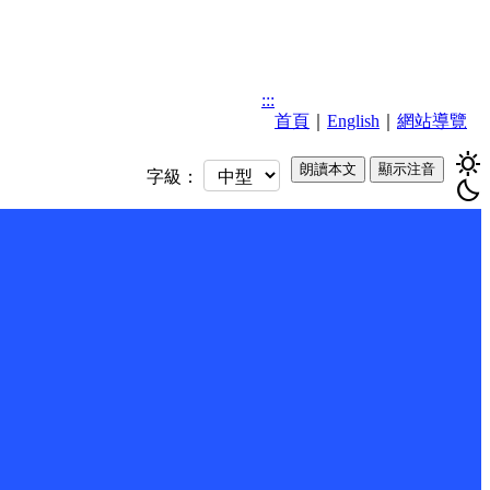
:::
首頁
｜
English
｜
網站導覽
sunny
朗讀本文
顯示注音
字級：
bedtime