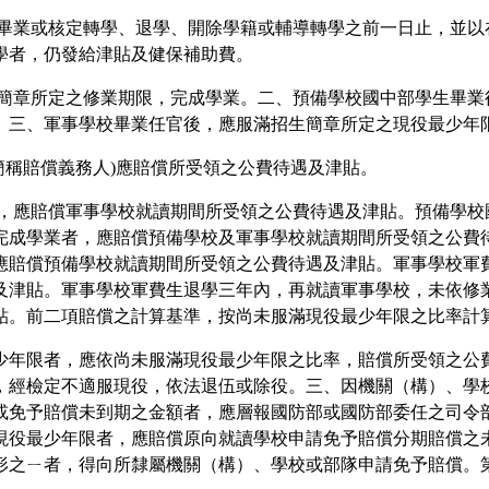
，至畢業或核定轉學、退學、開除學籍或輔導轉學之前一日止，並
學者，仍發給津貼及健保補助費。
招生簡章所定之修業期限，完成學業。二、預備學校國中部學生畢
。三、軍事學校畢業任官後，應服滿招生簡章所定之現役最少年
下簡稱賠償義務人)應賠償所受領之公費待遇及津貼。
業者，應賠償軍事學校就讀期間所受領之公費待遇及津貼。預備學
完成學業者，應賠償預備學校及軍事學校就讀期間所受領之公費
應賠償預備學校就讀期間所受領之公費待遇及津貼。軍事學校軍
及津貼。軍事學校軍費生退學三年內，再就讀軍事學校，未依修
貼。前二項賠償之計算基準，按尚未服滿現役最少年限之比率計
現役最少年限者，應依尚未服滿現役最少年限之比率，賠償所受領之
，經檢定不適服現役，依法退伍或除役。三、因機關（構）、學
或免予賠償未到期之金額者，應層報國防部或國防部委任之司令
現役最少年限者，應賠償原向就讀學校申請免予賠償分期賠償之
形之ㄧ者，得向所隸屬機關（構）、學校或部隊申請免予賠償。