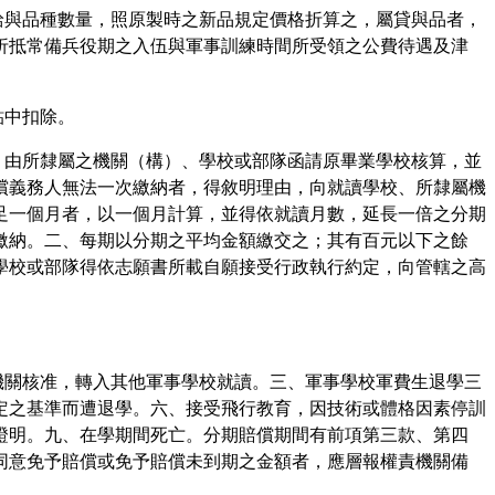
用給與品種數量，照原製時之新品規定價格折算之，屬貸與品者，
折抵常備兵役期之入伍與軍事訓練時間所受領之公費待遇及津
貼中扣除。
者，由所隸屬之機關（構）、學校或部隊函請原畢業學校核算，並
償義務人無法一次繳納者，得敘明理由，向就讀學校、所隸屬機
足一個月者，以一個月計算，並得依就讀月數，延長一倍之分期
繳納。二、每期以分期之平均金額繳交之；其有百元以下之餘
學校或部隊得依志願書所載自願接受行政執行約定，向管轄之高
責機關核准，轉入其他軍事學校就讀。三、軍事學校軍費生退學三
定之基準而遭退學。六、接受飛行教育，因技術或體格因素停訓
證明。九、在學期間死亡。分期賠償期間有前項第三款、第四
同意免予賠償或免予賠償未到期之金額者，應層報權責機關備