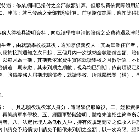
、公費待遇：修業期間已撥付之全部數額計算。但服裝費依實際領
二、津貼：就已發給之全部數額計算。前項賠償範圍，應扣除得
賠償義務人得檢具證明資料，向就讀學校申請於賠償之公費待遇及津
之學員生者，由就讀學校核算後，通知賠償義務人；其為畢業任官
人應於接到通知之次日起，三個月內一次繳納全數賠償金額。賠
、以每月為一期，其期數依軍費生實際就讀學校之月數計算，不
賠償逾二期未繳，其未到期之期數，視為均已到期，依前項規定
查。賠償義務人屆期未賠償者，就讀學校、所隸屬機關（構）、
庫。
予賠償：一、具志願役現役軍人身分，遭退學仍服原役。二、經權
，再就讀軍事學校。五、經國軍醫院證明，體格未達招生簡章所
明者。八、法定代理人為低收入戶，持有依規定開立之低收入戶
內申請免予賠償或申請免予賠償未到期之金額，以一次為限。經