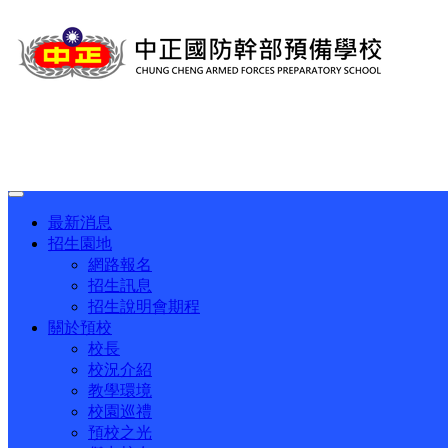
Toggle
navigation
最新消息
招生園地
網路報名
招生訊息
招生說明會期程
關於預校
校長
校況介紹
教學環境
校園巡禮
預校之光