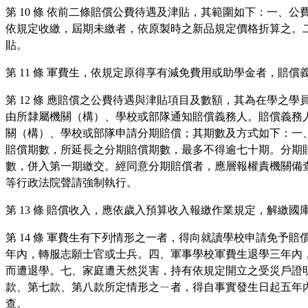
第 10 條 依前二條賠償公費待遇及津貼，其範圍如下：一
依規定收繳，屆期未繳者，依原製時之新品規定價格折算之。
貼。
第 11 條 軍費生，依規定原得享有減免費用或助學金者，
第 12 條 應賠償之公費待遇與津貼項目及數額，其為在學
由所隸屬機關（構）、學校或部隊通知賠償義務人。賠償義務
關（構）、學校或部隊申請分期賠償；其期數及方式如下：一
賠償期數，所延長之分期賠償期數，最多不得逾七十期。分期
數，併入第一期繳交。經同意分期賠償者，應層報權責機關備
等行政法院聲請強制執行。
第 13 條 賠償收入，應依歲入預算收入報繳作業規定，解繳國
第 14 條 軍費生有下列情形之一者，得向就讀學校申請免
年內，轉服志願士官或士兵。四、軍事學校軍費生退學三年內
而遭退學。七、家庭遭天然災害，持有依規定開立之受災戶證
款、第七款、第八款所定情形之ㄧ者，得自事實發生日起五年
查。