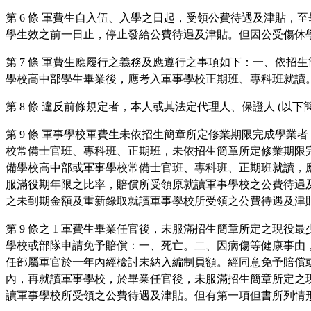
第 6 條 軍費生自入伍、入學之日起，受領公費待遇及津貼
學生效之前一日止，停止發給公費待遇及津貼。但因公受傷休
第 7 條 軍費生應履行之義務及應遵行之事項如下：一、依
學校高中部學生畢業後，應考入軍事學校正期班、專科班就讀
第 8 條 違反前條規定者，本人或其法定代理人、保證人 (以
第 9 條 軍事學校軍費生未依招生簡章所定修業期限完成學
校常備士官班、專科班、正期班，未依招生簡章所定修業期限
備學校高中部或軍事學校常備士官班、專科班、正期班就讀，
服滿役期年限之比率，賠償所受領原就讀軍事學校之公費待遇
之未到期金額及重新錄取就讀軍事學校所受領之公費待遇及津
第 9 條之 1 軍費生畢業任官後，未服滿招生簡章所定之
學校或部隊申請免予賠償：一、死亡。二、因病傷等健康事由
任部屬軍官於一年內經檢討未納入編制員額。經同意免予賠償
內，再就讀軍事學校，於畢業任官後，未服滿招生簡章所定之
讀軍事學校所受領之公費待遇及津貼。但有第一項但書所列情