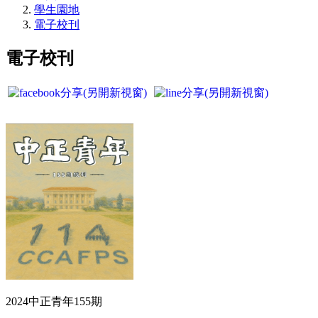
學生園地
電子校刊
電子校刊
2024中正青年155期