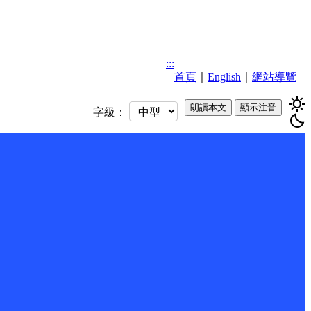
:::
首頁
｜
English
｜
網站導覽
sunny
朗讀本文
顯示注音
字級：
bedtime