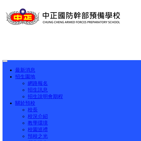
Toggle
navigation
最新消息
招生園地
網路報名
招生訊息
招生說明會期程
關於預校
校長
校況介紹
教學環境
校園巡禮
預校之光