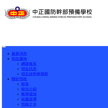
Toggle
navigation
最新消息
招生園地
網路報名
招生訊息
招生說明會期程
關於預校
校長
校況介紹
教學環境
校園巡禮
預校之光