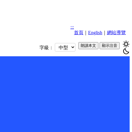
:::
首頁
｜
English
｜
網站導覽
sunny
朗讀本文
顯示注音
字級：
bedtime