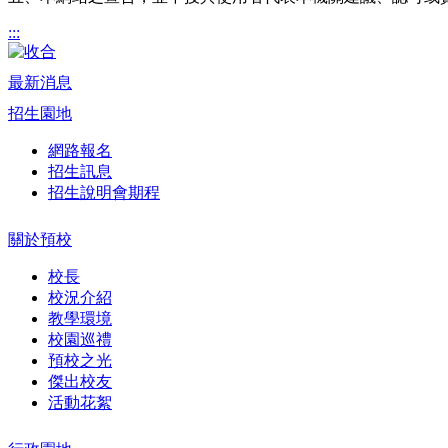
:::
最新消息
招生園地
網路報名
招生訊息
招生說明會期程
關於預校
校長
校況介紹
教學環境
校園巡禮
預校之光
傑出校友
活動花絮