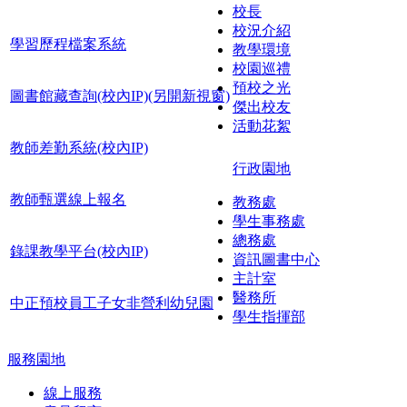
校長
校況介紹
學習歷程檔案系統
教學環境
校園巡禮
預校之光
圖書館藏查詢(校內IP)(另開新視窗)
傑出校友
活動花絮
教師差勤系統(校內IP)
行政園地
教師甄選線上報名
教務處
學生事務處
總務處
錄課教學平台(校內IP)
資訊圖書中心
主計室
醫務所
中正預校員工子女非營利幼兒園
學生指揮部
服務園地
線上服務