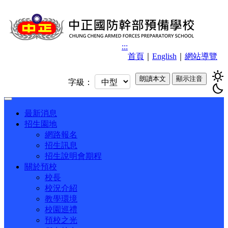
:::
首頁
｜
English
｜
網站導覽
sunny
朗讀本文
顯示注音
字級：
bedtime
Toggle
navigation
最新消息
招生園地
網路報名
招生訊息
招生說明會期程
關於預校
校長
校況介紹
教學環境
校園巡禮
預校之光