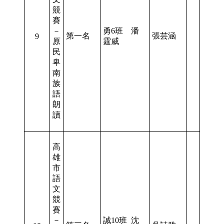
競
賽
－
勇6班 潘
第一名
張芸涵
9
原
霆威
民
卑
南
族
語
朗
讀
高
雄
市
語
文
競
賽
－
誠10班 沈