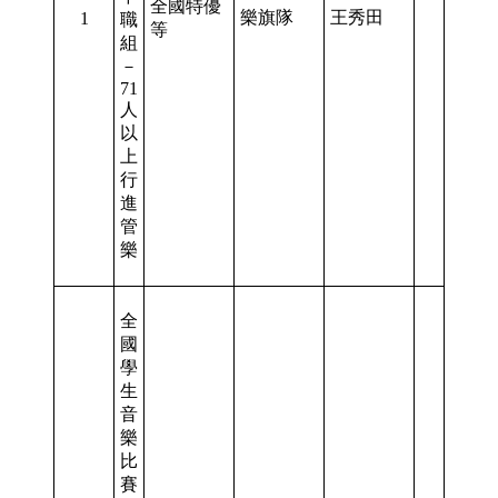
全國特優
樂旗隊
王秀田
1
職
等
組
－
71
人
以
上
行
進
管
樂
全
國
學
生
音
樂
比
賽