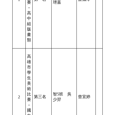
賽
玴嘉
－
高
中
組
版
畫
類
高
雄
市
學
生
美
術
比
智5班 吳
第三名
曾宜婷
2
賽
少羿
－
國