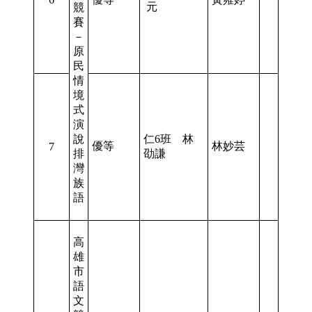
元
競
賽
－
原
民
情
境
式
演
說
仁6班 林
優等
林妙芸
7
排
劭謙
灣
族
語
高
雄
市
語
文