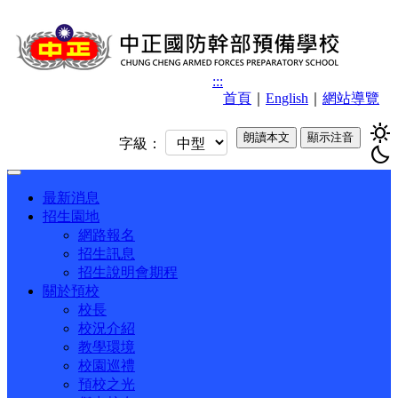
:::
首頁
｜
English
｜
網站導覽
sunny
朗讀本文
顯示注音
字級：
bedtime
Toggle
navigation
最新消息
招生園地
網路報名
招生訊息
招生說明會期程
關於預校
校長
校況介紹
教學環境
校園巡禮
預校之光