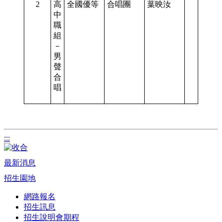
2
高
全國優等
合唱團
葉映汝
中
職
組
－
男
聲
合
唱
:::
最新消息
招生園地
網路報名
招生訊息
招生說明會期程