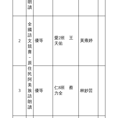
朗
讀
全
國
語
愛2班 王
優等
黃雍婷
2
文
天佑
競
賽
－
原
住
民
阿
美
仁8班 蔡
3
族
優等
林妙芸
力全
語
朗
讀