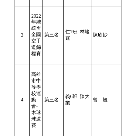
2022
年總
統盃
仁7班 林峻
全國
第三名
陳欣妙
3
霆
空手
道錦
標賽
高雄
市中
等學
校運
義6班 陳大
4
動
第三名
曾 競
業
會-
木球
球道
賽