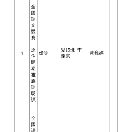
全
國
語
文
競
賽
－
原
愛15班 李
優等
黃雍婷
4
住
義宗
民
泰
雅
族
語
朗
讀
全
國
語