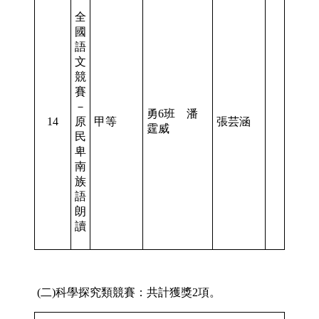
全
國
語
文
競
賽
－
勇6班 潘
14
原
甲等
張芸涵
霆威
民
卑
南
族
語
朗
讀
(二)科學探究類競賽：共計獲獎2項。