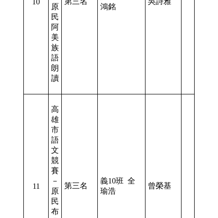
第三名
吳詩雅
10
原
鴻銘
民
阿
美
族
語
朗
讀
高
雄
市
語
文
競
賽
－
義10班 全
第三名
曾榮基
11
原
瑜浩
民
布