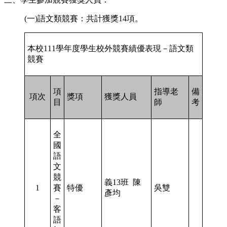
(一)語文類競賽：共計獲獎14項。
本校111學年度學生校外競賽績優表現－語文類
競賽
項
指導老
備
項次
獎項
獲獎人員
目
師
考
全
國
語
文
競
義13班 陳
1
賽
特優
吳雙
彥均
－
客
語