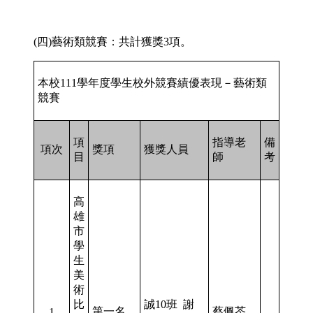
(四)藝術類競賽：共計獲獎3項。
本校111學年度學生校外競賽績優表現－藝術類
競賽
項
指導老
備
項次
獎項
獲獎人員
目
師
考
高
雄
市
學
生
美
術
比
誠10班 謝
第一名
蔡佩芩
1