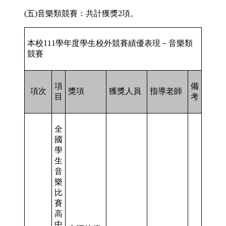
(五)音樂類競賽：共計獲獎2項。
本校111學年度學生校外競賽績優表現－音樂類
競賽
項
備
項次
獎項
獲獎人員
指導老師
目
考
全
國
學
生
音
樂
比
賽
高
中