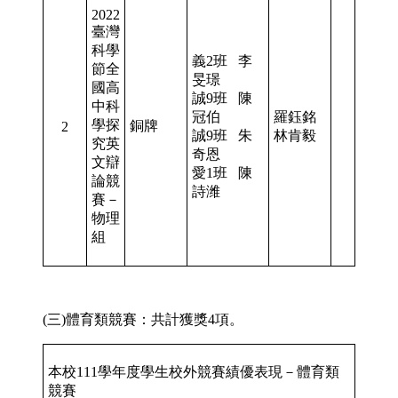
2022
臺灣
科學
義2班 李
節全
旻璟
國高
誠9班 陳
中科
冠伯
羅鈺銘
學探
銅牌
2
誠9班 朱
林肯毅
究英
奇恩
文辯
愛1班 陳
論競
詩潍
賽－
物理
組
(三)體育類競賽：共計獲獎4項。
本校111學年度學生校外競賽績優表現－體育類
競賽