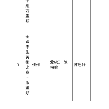
中
組
西
畫
類
全
國
學
生
美
術
愛6班 陳
佳作
陳思妤
3
比
柏瑜
賽
－
版
畫
類