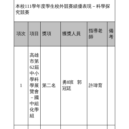
本校111學年度學生校外競賽績優表現－科學探
究競賽
指導老
備
項次
項目
獎項
獲獎人員
師
考
高雄
市第
62屆
中小
學科
勇8班 郭
1
學展
第二名
許瑋育
冠廷
覽會
－國
中組
化學
組