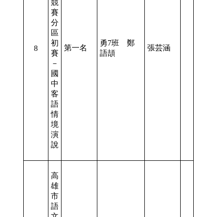
競
賽
分
區
初
勇7班 鄭
第一名
張芸涵
8
賽
語頡
－
國
中
客
語
情
境
演
說
高
雄
市
語
文