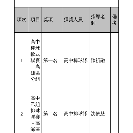
指導老
備
項次
項目
獎項
獲獎人員
師
考
高中
棒球
軟式
1
聯賽
第一名
高中棒球隊
陳祈融
－高
雄區
分組
高中
乙組
排球
第二名
高中排球隊
沈依慈
2
聯賽
－高
澎區