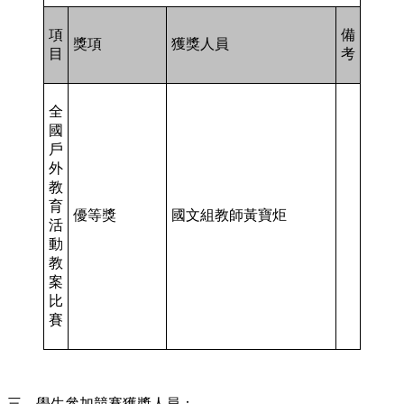
項
備
獎項
獲獎人員
目
考
全
國
戶
外
教
育
優等獎
國文組教師黃寶炬
活
動
教
案
比
賽
三、學生參加競賽獲獎人員：