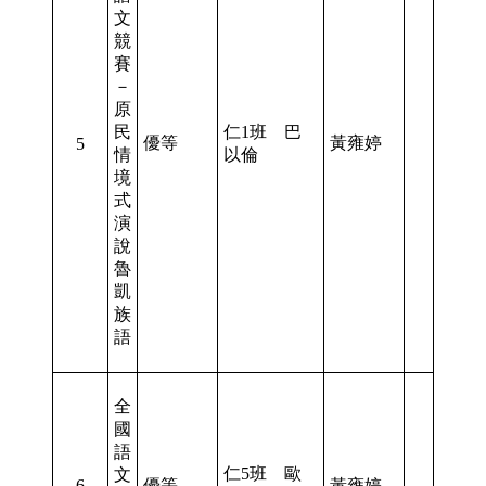
文
競
賽
－
原
民
仁1班 巴
優等
黃雍婷
5
情
以倫
境
式
演
說
魯
凱
族
語
全
國
語
仁5班 歐
文
6
優等
黃雍婷