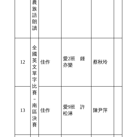
農
族
語
朗
讀
全
國
愛2班 鍾
英
12
佳作
蔡秋玲
亦樂
文
單
字
比
賽
－
南
愛9班 許
13
佳作
陳尹萍
區
松淋
決
賽