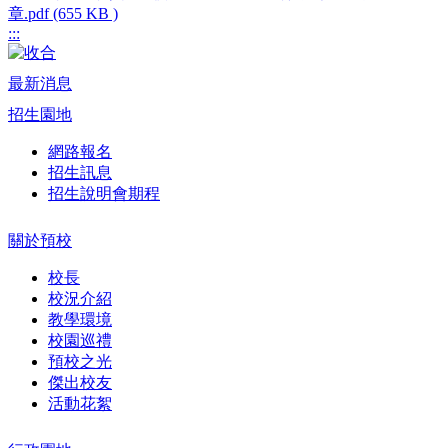
章.pdf (655 KB )
:::
最新消息
招生園地
網路報名
招生訊息
招生說明會期程
關於預校
校長
校況介紹
教學環境
校園巡禮
預校之光
傑出校友
活動花絮