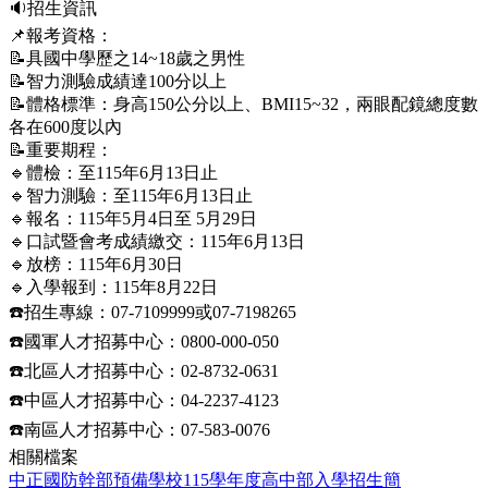
🔉招生資訊
📌報考資格：
📝具國中學歷之14~18歲之男性
📝智力測驗成績達100分以上
📝體格標準：身高150公分以上、BMI15~32，兩眼配鏡總度數
各在600度以內
📝重要期程：
🔹體檢：至115年6月13日止
🔹智力測驗：至115年6月13日止
🔹報名：115年5月4日至 5月29日
🔹口試暨會考成績繳交：115年6月13日
🔹放榜：115年6月30日
🔹入學報到：115年8月22日
☎️招生專線：07-7109999或07-7198265
☎️國軍人才招募中心：0800-000-050
☎️北區人才招募中心：02-8732-0631
☎️中區人才招募中心：04-2237-4123
☎️南區人才招募中心：07-583-0076
相關檔案
中正國防幹部預備學校115學年度高中部入學招生簡