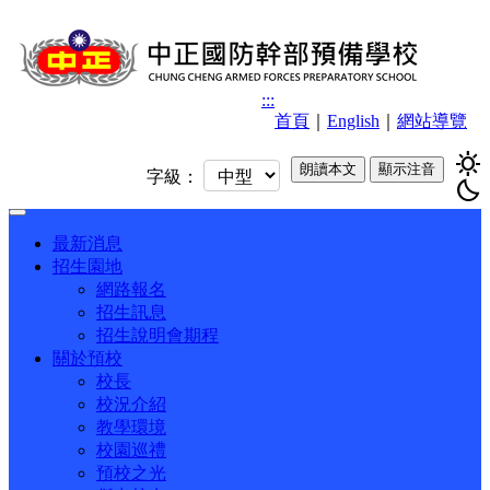
:::
首頁
｜
English
｜
網站導覽
sunny
朗讀本文
顯示注音
字級：
bedtime
Toggle
navigation
最新消息
招生園地
網路報名
招生訊息
招生說明會期程
關於預校
校長
校況介紹
教學環境
校園巡禮
預校之光