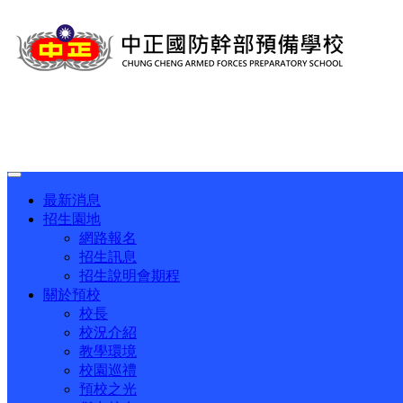
Toggle
navigation
最新消息
招生園地
網路報名
招生訊息
招生說明會期程
關於預校
校長
校況介紹
教學環境
校園巡禮
預校之光