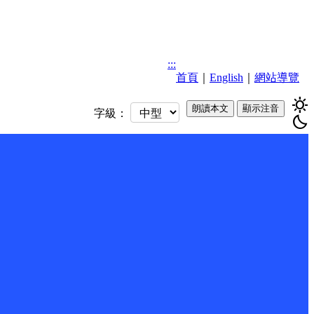
:::
首頁
｜
English
｜
網站導覽
sunny
朗讀本文
顯示注音
字級：
bedtime