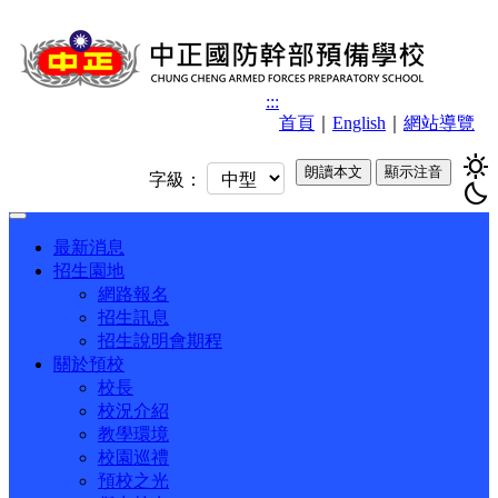
:::
首頁
｜
English
｜
網站導覽
sunny
朗讀本文
顯示注音
字級：
bedtime
Toggle
navigation
最新消息
招生園地
網路報名
招生訊息
招生說明會期程
關於預校
校長
校況介紹
教學環境
校園巡禮
預校之光