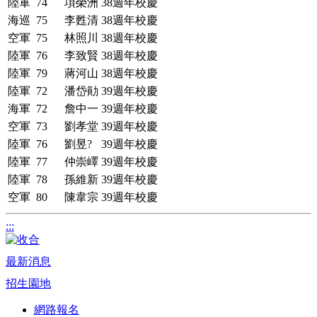
陸軍
74
項榮洲
38週年校慶
海巡
75
李甦清
38週年校慶
空軍
75
林照川
38週年校慶
陸軍
76
李致賢
38週年校慶
陸軍
79
蔣河山
38週年校慶
陸軍
72
潘岱勛
39週年校慶
海軍
72
詹中一
39週年校慶
空軍
73
劉孝堂
39週年校慶
陸軍
76
劉昱?
39週年校慶
陸軍
77
仲崇嶧
39週年校慶
陸軍
78
孫維新
39週年校慶
空軍
80
陳韋宗
39週年校慶
:::
最新消息
招生園地
網路報名