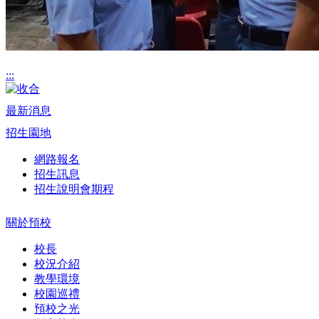
:::
最新消息
招生園地
網路報名
招生訊息
招生說明會期程
關於預校
校長
校況介紹
教學環境
校園巡禮
預校之光