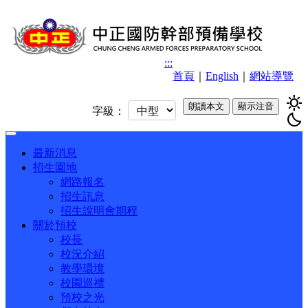
:::
首頁
｜
English
｜
網站導覽
sunny
朗讀本文
顯示注音
字級：
bedtime
Toggle
navigation
最新消息
招生園地
網路報名
招生訊息
招生說明會期程
關於預校
校長
校況介紹
教學環境
校園巡禮
預校之光