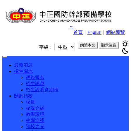
:::
首頁
｜
English
｜
網站導覽
sunny
朗讀本文
顯示注音
字級：
bedtime
Toggle
navigation
最新消息
招生園地
網路報名
招生訊息
招生說明會期程
關於預校
校長
校況介紹
教學環境
校園巡禮
預校之光