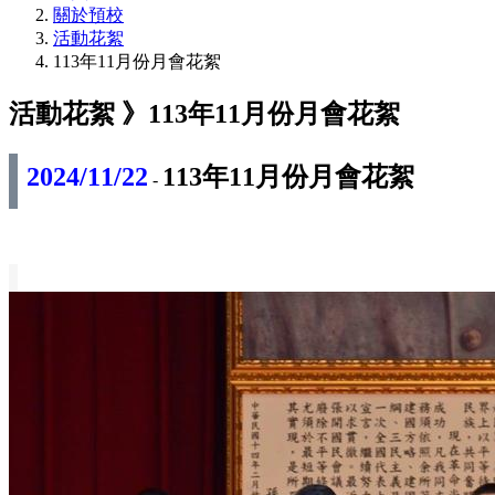
關於預校
活動花絮
113年11月份月會花絮
活動花絮 》
113年11月份月會花絮
2024/11/22
113年11月份月會花絮
-