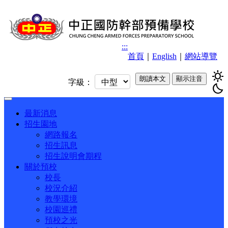
:::
首頁
｜
English
｜
網站導覽
sunny
朗讀本文
顯示注音
字級：
bedtime
Toggle
navigation
最新消息
招生園地
網路報名
招生訊息
招生說明會期程
關於預校
校長
校況介紹
教學環境
校園巡禮
預校之光