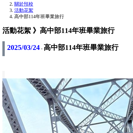
關於預校
活動花絮
高中部114年班畢業旅行
活動花絮 》
高中部114年班畢業旅行
2025/03/24
高中部114年班畢業旅行
-