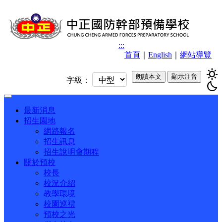
:::
首頁
｜
English
｜
網站導覽
sunny
朗讀本文
顯示注音
字級：
bedtime
Toggle
navigation
最新消息
招生園地
網路報名
招生訊息
招生說明會期程
關於預校
校長
校況介紹
教學環境
校園巡禮
預校之光