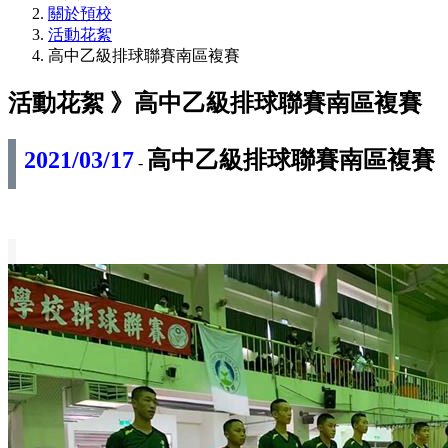
關於預校
活動花絮
高中乙級排球聯賽南區複賽
活動花絮 》
高中乙級排球聯賽南區複賽
2021/03/17
高中乙級排球聯賽南區複賽
-