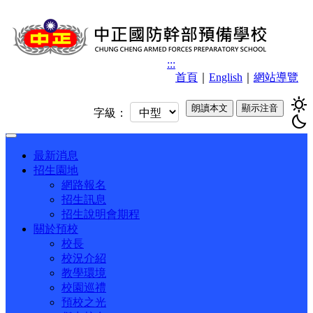
:::
首頁
｜
English
｜
網站導覽
sunny
朗讀本文
顯示注音
字級：
bedtime
Toggle
navigation
最新消息
招生園地
網路報名
招生訊息
招生說明會期程
關於預校
校長
校況介紹
教學環境
校園巡禮
預校之光