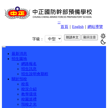
:::
首頁
｜
English
｜
網站導覽
sunny
朗讀本文
顯示注音
字級：
bedtime
Toggle
navigation
最新消息
招生園地
網路報名
招生訊息
招生說明會期程
關於預校
校長
校況介紹
教學環境
校園巡禮
預校之光