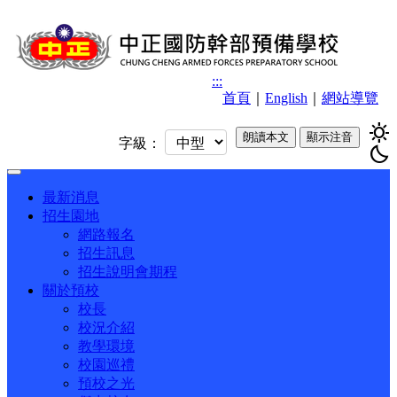
:::
首頁
｜
English
｜
網站導覽
sunny
朗讀本文
顯示注音
字級：
bedtime
Toggle
navigation
最新消息
招生園地
網路報名
招生訊息
招生說明會期程
關於預校
校長
校況介紹
教學環境
校園巡禮
預校之光