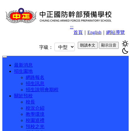
:::
首頁
｜
English
｜
網站導覽
sunny
朗讀本文
顯示注音
字級：
bedtime
Toggle
navigation
最新消息
招生園地
網路報名
招生訊息
招生說明會期程
關於預校
校長
校況介紹
教學環境
校園巡禮
預校之光