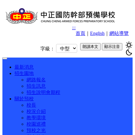
:::
首頁
｜
English
｜
網站導覽
sunny
朗讀本文
顯示注音
字級：
bedtime
Toggle
navigation
最新消息
招生園地
網路報名
招生訊息
招生說明會期程
關於預校
校長
校況介紹
教學環境
校園巡禮
預校之光