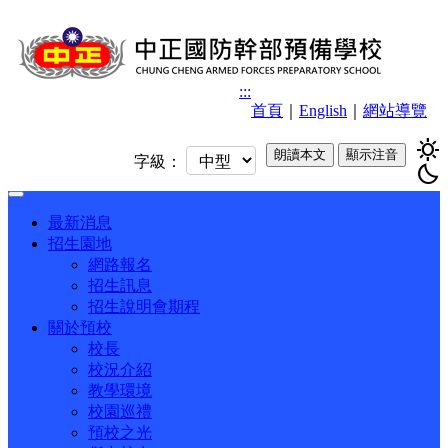
:::
首頁
｜
English
｜
網站導覽
sunny
朗讀本文
顯示注音
字級：
bedtime
Toggle
navigation
最新消息
招生園地
網路報名
招生訊息
招生說明會期程
關於預校
校長
校況介紹
教學環境
校園巡禮
預校之光