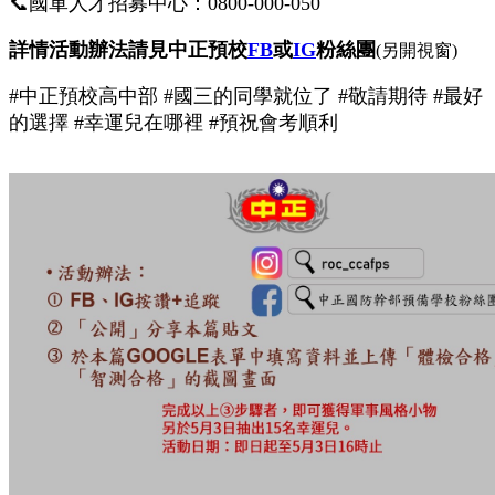
📞
國軍人才招募中心：0800-000-050
詳情活動辦法請見
中正預校
FB
或
IG
粉絲團
(另開視窗)
#中正預校高中部 #國三的同學就位了 #敬請期待 #最好
的選擇 #幸運兒在哪裡 #預祝會考順利