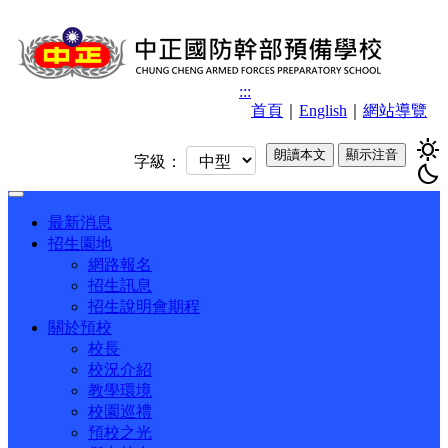
:::
首頁
｜
English
｜
網站導覽
sunny
朗讀本文
顯示注音
字級：
bedtime
Toggle
navigation
最新消息
招生園地
網路報名
招生訊息
招生說明會期程
關於預校
校長
校況介紹
教學環境
校園巡禮
預校之光