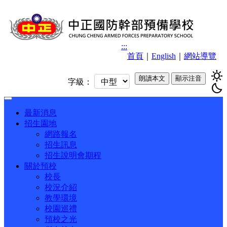
:::
首頁
｜
English
｜
網站導覽
sunny
朗讀本文
顯示注音
字級：
bedtime
Toggle
navigation
最新消息
招生園地
網路報名
招生訊息
招生說明會期程
關於預校
校長
校況介紹
教學環境
校園巡禮
預校之光