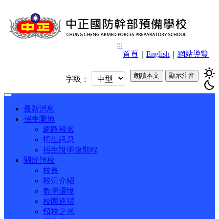
:::
首頁
｜
English
｜
網站導覽
sunny
朗讀本文
顯示注音
字級：
bedtime
Toggle
navigation
最新消息
招生園地
網路報名
招生訊息
招生說明會期程
關於預校
校長
校況介紹
教學環境
校園巡禮
預校之光