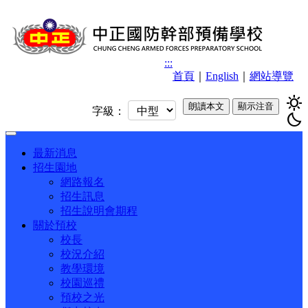
:::
首頁
｜
English
｜
網站導覽
sunny
朗讀本文
顯示注音
字級：
bedtime
Toggle
navigation
最新消息
招生園地
網路報名
招生訊息
招生說明會期程
關於預校
校長
校況介紹
教學環境
校園巡禮
預校之光