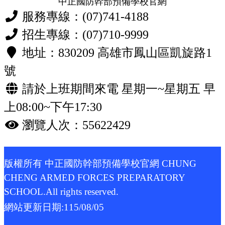
中正國防幹部預備學校官網
服務專線：(07)741-4188
招生專線：(07)710-9999
地址：830209 高雄市鳳山區凱旋路1
號
請於上班期間來電 星期一~星期五 早
上08:00~下午17:30
瀏覽人次：55622429
版權所有 中正國防幹部預備學校官網 CHUNG
CHENG ARMED FORCES PREPARATORY
SCHOOL.All rights reserved.
網站更新日期:
115/08/05