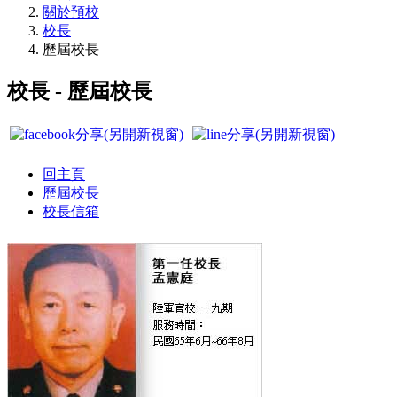
關於預校
校長
歷屆校長
校長 - 歷屆校長
回主頁
歷屆校長
校長信箱