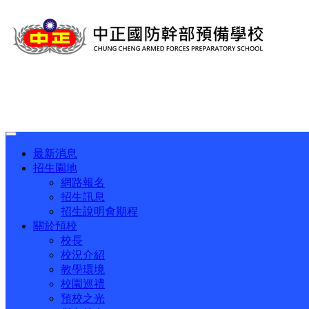
Toggle
navigation
最新消息
招生園地
網路報名
招生訊息
招生說明會期程
關於預校
校長
校況介紹
教學環境
校園巡禮
預校之光