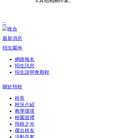
4.其他相關作業。
:::
最新消息
招生園地
網路報名
招生訊息
招生說明會期程
關於預校
校長
校況介紹
教學環境
校園巡禮
預校之光
傑出校友
活動花絮