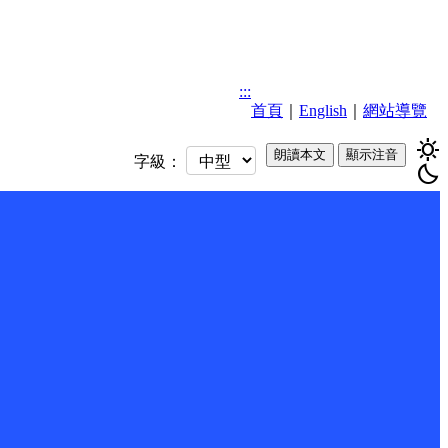
:::
首頁
｜
English
｜
網站導覽
sunny
朗讀本文
顯示注音
字級：
bedtime