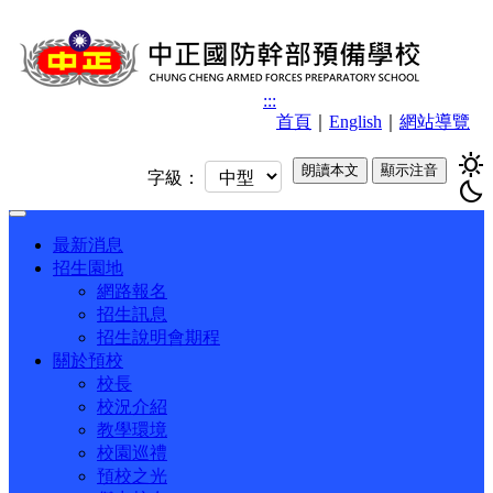
:::
首頁
｜
English
｜
網站導覽
sunny
朗讀本文
顯示注音
字級：
bedtime
Toggle
navigation
最新消息
招生園地
網路報名
招生訊息
招生說明會期程
關於預校
校長
校況介紹
教學環境
校園巡禮
預校之光