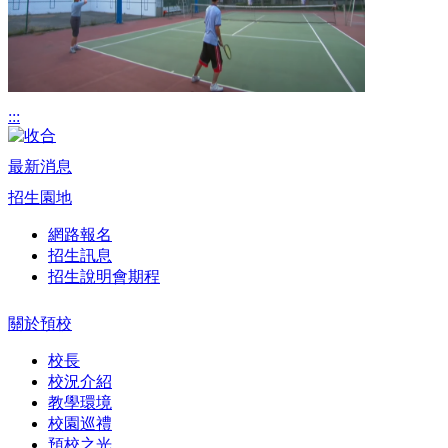
:::
最新消息
招生園地
網路報名
招生訊息
招生說明會期程
關於預校
校長
校況介紹
教學環境
校園巡禮
預校之光