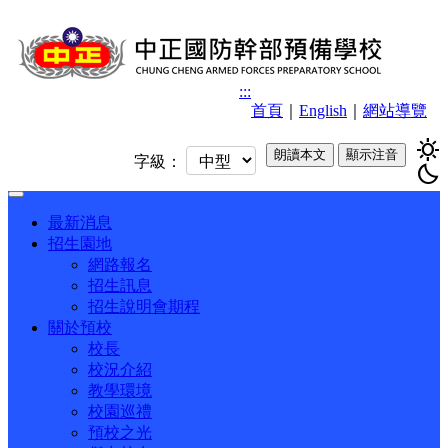
:::
首頁
｜
English
｜
網站導覽
sunny
朗讀本文
顯示注音
字級：
bedtime
Toggle
navigation
最新消息
招生園地
網路報名
招生訊息
招生說明會期程
關於預校
校長
校況介紹
教學環境
校園巡禮
預校之光