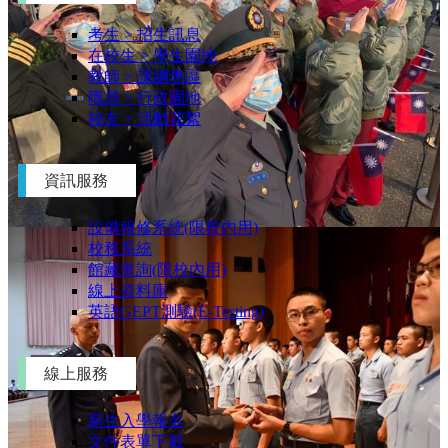
考生 > 招生訊息
在校生 > 學生園地
教師 > 課綱專區
職員 > 行政園地
校友 > 活動花絮
資訊服務
設備報修系統(限校內用)
校務系統
館藏查詢(限校內用)
線上資料庫
英語GEPT測驗(E-Testing)
線上服務
新生入學報名
文件表單下載