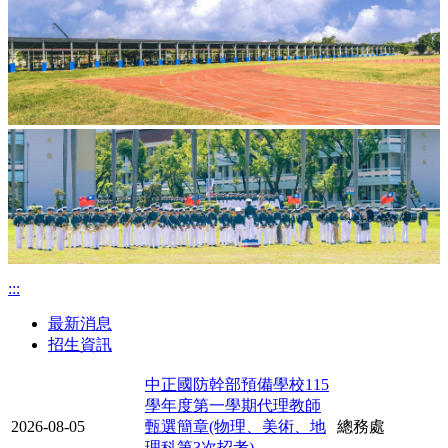
上
下
:::
一
一
張
張
最新消息
招生資訊
中正國防幹部預備學校115
學年度第一學期代理教師
2026-08-05
甄選簡章(物理、美術、地
總務處
理科第3次招考)