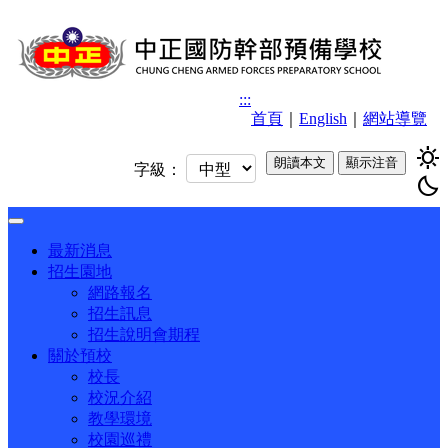
:::
首頁
｜
English
｜
網站導覽
sunny
朗讀本文
顯示注音
字級：
bedtime
Toggle
navigation
最新消息
招生園地
網路報名
招生訊息
招生說明會期程
關於預校
校長
校況介紹
教學環境
校園巡禮