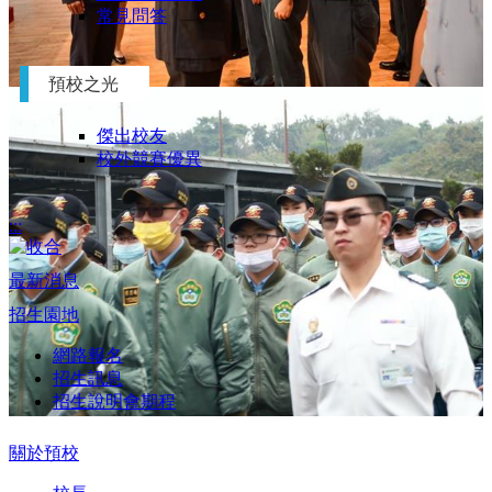
常見問答
預校之光
傑出校友
校外競賽優異
:::
最新消息
招生園地
網路報名
招生訊息
招生說明會期程
Previous
Next
關於預校